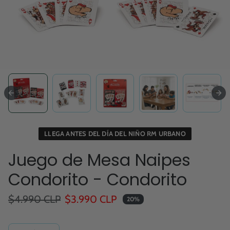
LLEGA ANTES DEL DÍA DEL NIÑO RM URBANO
Juego de Mesa Naipes
Condorito - Condorito
Precio regular
Precio de oferta
$4.990 CLP
$3.990 CLP
20%