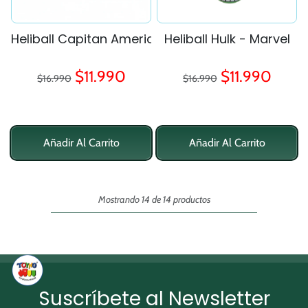
Heliball Capitan America - Marvel
Heliball Hulk - Marvel
Precio regular
Precio regular
Precio de oferta
Precio de ofe
$11.990
$11.990
$16.990
$16.990
Añadir Al Carrito
Añadir Al Carrito
Mostrando 14 de 14 productos
Suscríbete al Newsletter