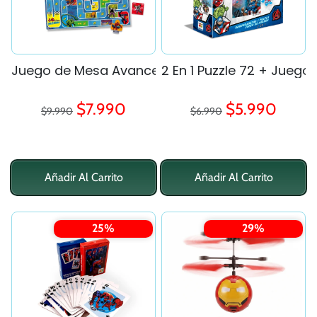
Juego de Mesa Avance - Spiderman
2 En 1 Puzzle 72 + Juego
Precio regular
Precio regular
Precio de oferta
Precio de ofe
$7.990
$5.990
$9.990
$6.990
Añadir Al Carrito
Añadir Al Carrito
25%
29%