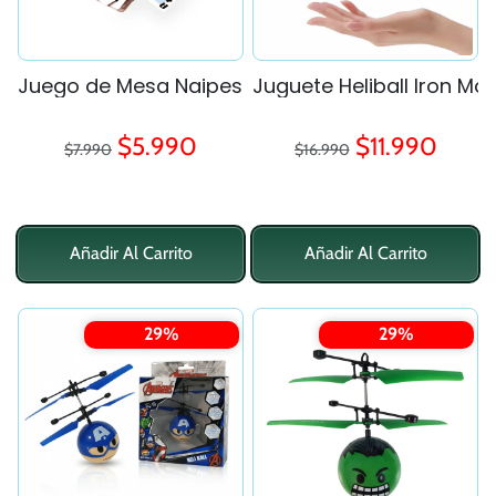
Juego de Mesa Naipes Caja Metalica - Spiderm
Juguete Heliball Iron Ma
Precio regular
Precio regular
Precio de oferta
Precio de ofe
$5.990
$11.990
$7.990
$16.990
Añadir Al Carrito
Añadir Al Carrito
29%
29%