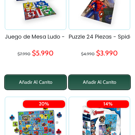
Juego de Mesa Ludo - Spiderman
Puzzle 24 Piezas - Spid
Precio regular
Precio regular
Precio de oferta
Precio de ofe
$5.990
$3.990
$7.990
$4.990
Añadir Al Carrito
Añadir Al Carrito
20%
14%