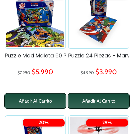
Puzzle Mod Maleta 60 Piezas - Spiderman
Puzzle 24 Piezas - Marve
Precio regular
Precio regular
Precio de oferta
Precio de ofe
$5.990
$3.990
$7.990
$4.990
Añadir Al Carrito
Añadir Al Carrito
20%
29%