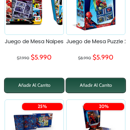
Juego de Mesa Naipes Ingles Caja - Marvel
Juego de Mesa Puzzle 2 
Precio regular
Precio regular
Precio de oferta
Precio de ofe
$5.990
$5.990
$7.990
$8.990
Añadir Al Carrito
Añadir Al Carrito
25%
20%