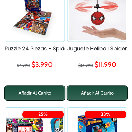
Puzzle 24 Piezas - Spiderman
Juguete Heliball Spider
Precio regular
Precio regular
Precio de oferta
Precio de ofe
$3.990
$11.990
$4.990
$16.990
Añadir Al Carrito
Añadir Al Carrito
25%
33%